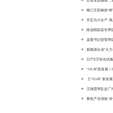
记者走进藕塘，
柳江五彩椒抢“鲜
开足马力生产 
陈远昭副县长带
县委书记贺莹率
新能源企业“火力
日产5万块光伏
“10+N”新发
【“10+N” 
王德霞率队赴广
聚焦产业强链 