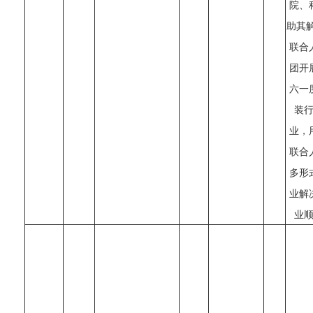
院、
助其
联合
团开
六一
装
业，
联合
多形
业解
业