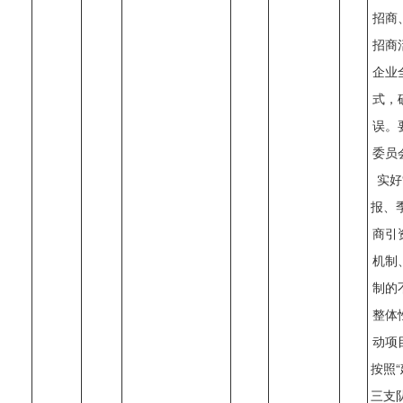
招商
招商
企业
式，
误。
委员
实好
报、
商引
机制
制的
整体
动项
按照
三支