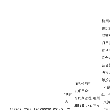
柳州
善投
彻落
项目
推动
联合
会合
决项
等投
加强招商引
2.
资项目全生
“两代
撑。协
命周期管理
柳州
表一
支
和服务，优
市投
167902
2022
120220020100145
委
（项