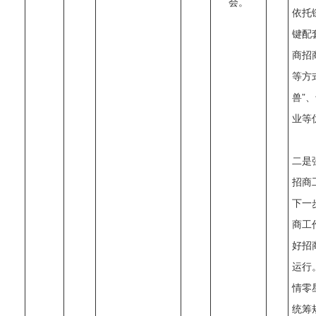
会。
依托
键配
商招
等方
兽”
业等
二是
招商
下一
商工
好招
运行
情零
统筹