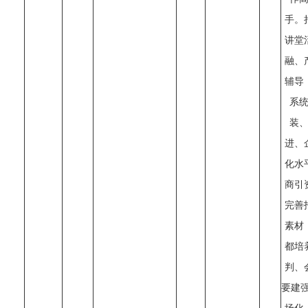
手。
讲堂
融、
辅导
系
装
进、
化水
商引
完善
素材
都培
判、
要建强
场化