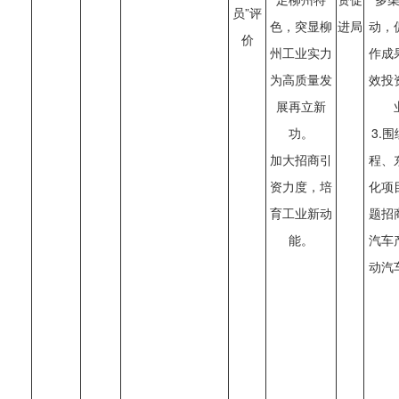
员”评
色，突显柳
进局
动，
价
州工业实力
作成
为高质量发
效投
展再立新
功。
3.
加大招商引
程、
资力度，培
化项
育工业新动
题招
能。
汽车
动汽