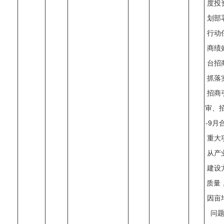
度投
划部
行动
商绩
台招
抓落
招商
审、
-9月
重大
从产
建设
质量
因亩
问