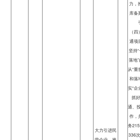
力，
库备
（四
通项
坚持
落地
从“重
和落
实“企
抓
通、投
作，
务21
大力引进民
336
营企业，推