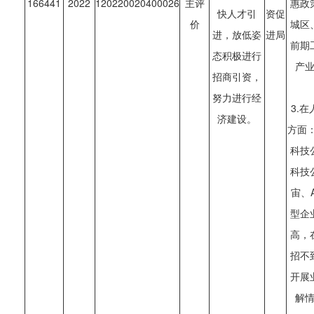
166441
2022
120220020400026
主评
惠政
快人才引
资促
价
城区
进，放低姿
进局
前期
态积极进行
产
招商引资，
努力进行经
3.
济建设。
方面
科技
科技
宙、
型企
高，
招不
开展
解