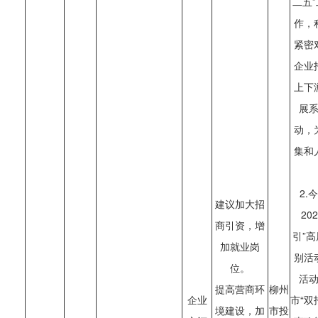
二五
作，
紧密
企业
上下
展
动，
集和
2.
建议加大招
20
商引资，增
引”
加就业岗
别活
位。
活
提高营商环
柳州
企业
市“双
境建设，加
市投