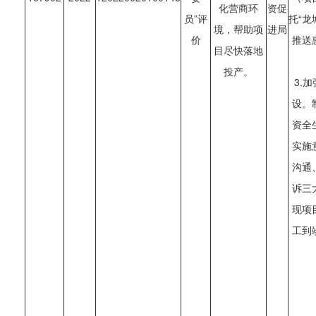
化营商环
资促
员”评
托“龙
境，帮助项
进局
价
推送
目尽快落地
投产。
3.
设。
资全
实施
沟通
诉三
现项
工到