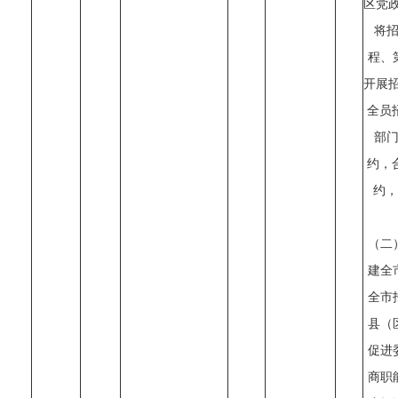
区党政
将
程、
开展招
全员
部
约，
约，
（二
建全
全市
县（
促进
商职