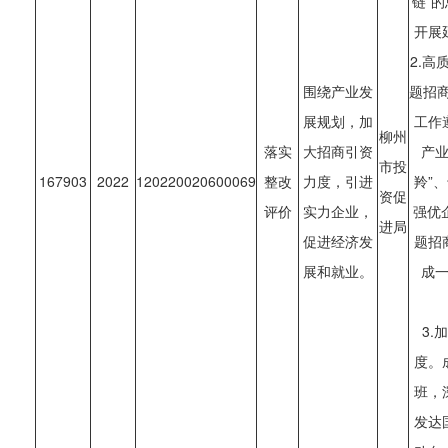
链”
开展
2.高
围绕产业发
题招商
展规划，加
工作
柳州
落实
大招商引资
产业
市投
167903
2022
120220020600069
整改
力度，引进
羚”
资促
评价
实力企业，
强优
进局
促进经济发
题招
展和就业。
成
3.
度。
班，
发达