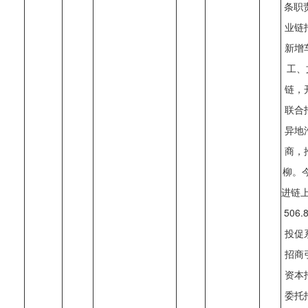
条职
业链
新增
工、
链，
联合
异地
商，
柳。今
进链上
506
投促
招商
资本
委托