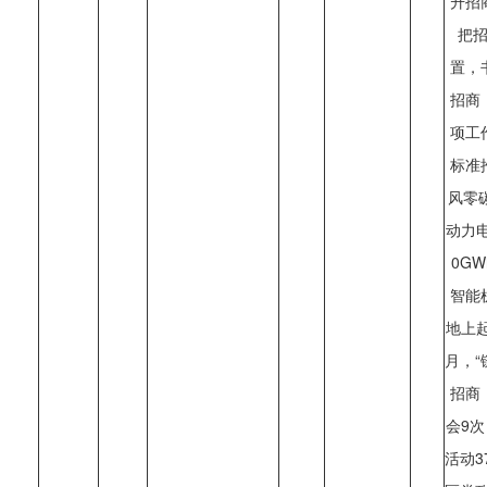
升招
把
置，
招商
项工
标准
风零
动力
0G
智能
地上起
月，“
招商
会9
活动3