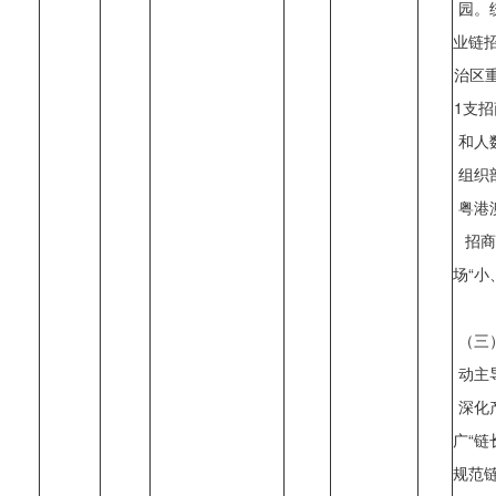
园。
业链招
治区
1支
和人
组织
粤港
招商
场“小
（三
动主
深化
广“链
规范链