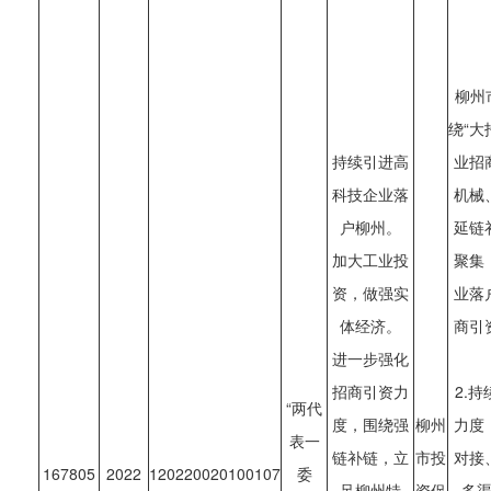
柳州
绕“大
持续引进高
业招
科技企业落
机械
户柳州。
延链
加大工业投
聚集
资，做强实
业落
体经济。
商引
进一步强化
招商引资力
2.
“两代
度，围绕强
柳州
力度
表一
链补链，立
市投
对接
167805
2022
120220020100107
委
足柳州特
资促
多