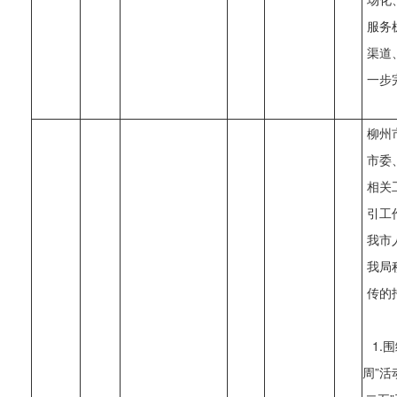
服务
渠道
一步
柳州
市委
相关
引工
我市
我局
传的
1.
周”活