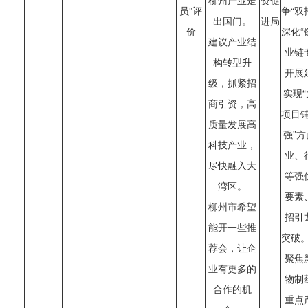
柳州产业走
资促
员”评
争“双
出国门。
进局
价
深化“
建议产业结
业链
构转型升
开展
级，抓紧招
实现
商引资，高
项目铺
质量发展高
强”
科技产业，
业、
尽快融入大
等强
湾区。
要素
柳州市希望
招引
能开一些推
突破。
荐会，让企
聚焦
业有更多的
物制
合作的机
重点