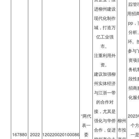
踪管
进柳州建设
用招
现代化制作
pp
城，打造万
分析
亿工业强
环。
市。
参与
注重利用外
资项
资。
务机
建议加强柳
段性
州实体经济
招商
与江浙一带
化服
的合作对
接，尤其是
“两代
20
强化与华侨
柳州
表一
个
合作，促进
市投
167880
2022
120220020100086
委
一